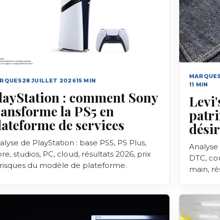
MARQUES
RQUES
28 JUILLET 2026
15
MIN
11
MIN
layStation : comment Sony
Levi'
ransforme la PS5 en
patr
lateforme de services
désir
alyse de PlayStation : base PS5, PS Plus,
Analyse 
re, studios, PC, cloud, résultats 2026, prix
DTC, co
 risques du modèle de plateforme.
main, ré