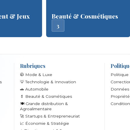
ent & Jeux
Beauté & Cosmétiques
3
Rubriques
Politiqu
🧥 Mode & Luxe
Politique
s
💡 Technologie & Innovation
Correctio
🚗 Automobile
Données 
💄 Beauté & Cosmétiques
Propriété 
🍽️ Grande distribution &
Conditions
Agroalimentaire
🚀 Startups & Entrepreneuriat
📈 Économie & Stratégie