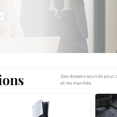
t
ions
Des dossiers sourcés pour c
et les marchés.