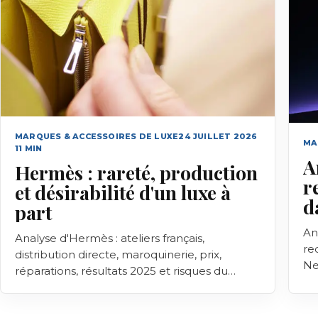
MARQUES & ACCESSOIRES DE LUXE
24 JUILLET 2026
MA
11
MIN
A
Hermès : rareté, production
r
et désirabilité d'un luxe à
d
part
An
Analyse d'Hermès : ateliers français,
re
distribution directe, maroquinerie, prix,
Ne
réparations, résultats 2025 et risques du
modèle.