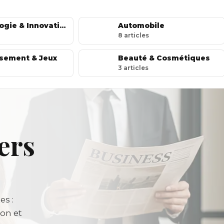
Technologie & Innovation
Automobile
8
article
s
ssement & Jeux
Beauté & Cosmétiques
3
article
s
ers
es :
on et