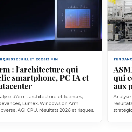
RQUES
22 JUILLET 2026
13
MIN
TENDANC
rm : l'architecture qui
ASML
elie smartphone, PC IA et
qui c
atacenter
aux 
alyse d'Arm : architecture et licences,
Analyse
devances, Lumex, Windows on Arm,
résultat
overse, AGI CPU, résultats 2026 et risques.
stratégi