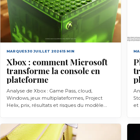
MARQUES
30 JUILLET 2026
15
MIN
MA
Xbox : comment Microsoft
P
transforme la console en
t
plateforme
p
Analyse de Xbox : Game Pass, cloud,
An
Windows, jeux multiplateformes, Project
Sto
Helix, prix, résultats et risques du modèle
et
Microsoft Gaming.