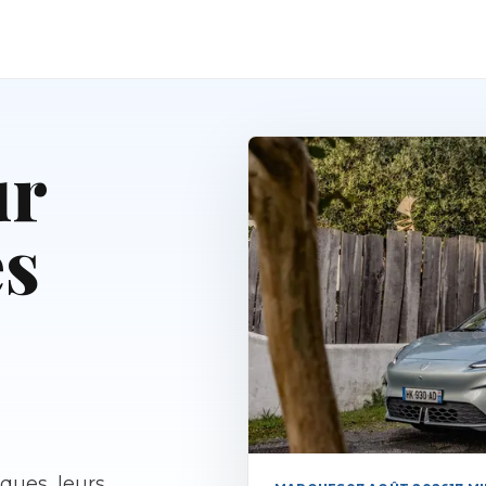
ur
es
ques, leurs