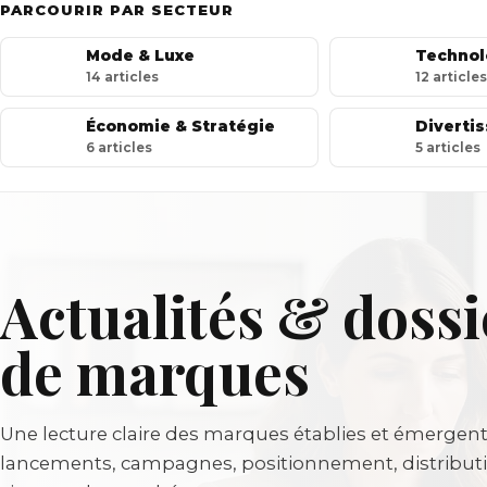
PARCOURIR PAR SECTEUR
Mode & Luxe
14
article
s
12
article
s
Économie & Stratégie
Diverti
6
article
s
5
article
s
Actualités & dossi
de marques
Une lecture claire des marques établies et émergent
lancements, campagnes, positionnement, distributi