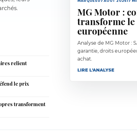
MARQUES
07 AOÛT 2026
17
MI
archés.
MG Motor : c
transforme le 
européenne
Analyse de MG Motor : SA
garantie, droits europée
achat.
res relient
LIRE L’ANALYSE
fend le prix
opres transforment