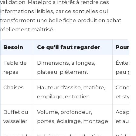
validation. Matelpro a intérêt à rendre ces
informations lisibles, car ce sont elles qui
transforment une belle fiche produit en achat
réellement maîtrisé.
Besoin
Ce qu'il faut regarder
Pourquo
Table de
Dimensions, allonges,
Éviter 
repas
plateau, piètement
peu pra
Chaises
Hauteur d'assise, matière,
Concili
empilage, entretien
et style
Buffet ou
Volume, profondeur,
Adapter
vaisselier
portes, éclairage, montage
et aux 