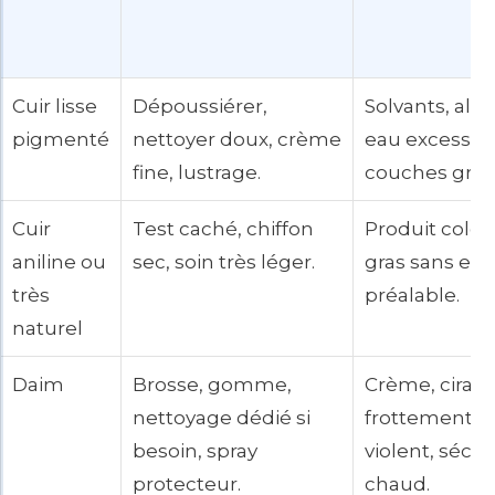
Cuir lisse
Dépoussiérer,
Solvants, alco
pigmenté
nettoyer doux, crème
eau excessive
fine, lustrage.
couches gras
Cuir
Test caché, chiffon
Produit color
aniline ou
sec, soin très léger.
gras sans ess
très
préalable.
naturel
Daim
Brosse, gomme,
Crème, cirage
nettoyage dédié si
frottement
besoin, spray
violent, séch
protecteur.
chaud.